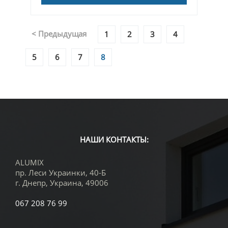
< Предыдущая
1
2
3
4
5
6
7
8
НАШИ КОНТАКТЫ:
ALUMIX
пр. Леси Украинки, 40-Б
г. Днепр
,
Украина
,
49006
067 208 76 99