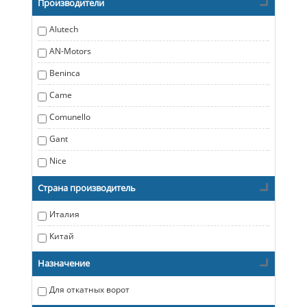
Производители
Alutech
AN-Motors
Beninca
Came
Comunello
Gant
Nice
Страна производитель
Италия
Китай
Назначение
Для откатных ворот