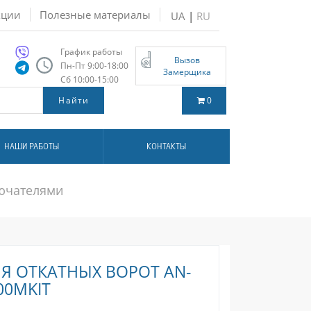
кции
Полезные материалы
UA
|
RU
График работы
Вызов
Пн-Пт 9:00-18:00
Замерщика
Сб 10:00-15:00
0
НАШИ РАБОТЫ
КОНТАКТЫ
лючателями
Я ОТКАТНЫХ ВОРОТ AN-
00MKIT