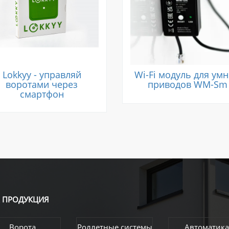
Lokkyy - управляй
Wi-Fi модуль для ум
воротами через
приводов WM-Sm
смартфон
А
ПРОДУКЦИЯ
Ворота
Роллетные системы
Автоматика