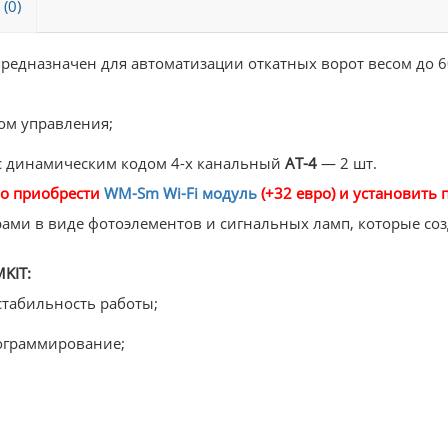
(0)
редназначен для автоматизации откатных ворот весом до 60
ом управления;
с динамическим кодом 4-х канальный
АТ-4
— 2 шт.
мо приобрести
WM-Sm Wi-Fi модуль
(+32 евро) и установит
рами в виде фотоэлементов и сигнальных ламп, которые со
KIT:
стабильность работы;
ограммирование;