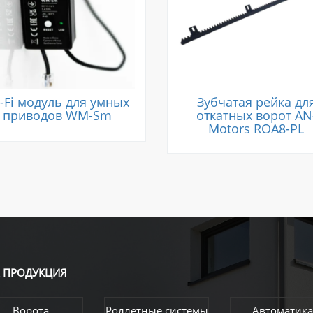
-Fi модуль для умных
Зубчатая рейка дл
приводов WM-Sm
откатных ворот AN
Motors ROA8-PL
А
ПРОДУКЦИЯ
Ворота
Роллетные системы
Автоматика