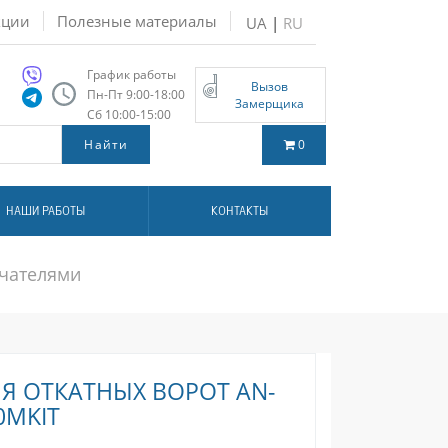
кции
Полезные материалы
UA
|
RU
График работы
Вызов
Пн-Пт 9:00-18:00
Замерщика
Сб 10:00-15:00
0
НАШИ РАБОТЫ
КОНТАКТЫ
ючателями
Я ОТКАТНЫХ ВОРОТ AN-
0MKIT