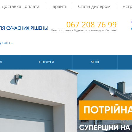
Доставка і оплата
Гарантії
Стати дилером
Інстр
067 208 76 99
ГІЯ СУЧАСНИХ РІШЕНЬ!
Безкоштовно з будь-якого номеру по Україні
ІЯ
ПОСЛУГИ
АКЦІЇ