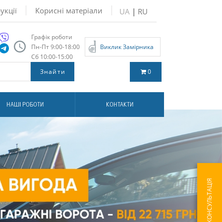
укції
Корисні матеріали
UA
|
RU
Графік роботи
Пн-Пт 9:00-18:00
Виклик Замірника
Сб 10:00-15:00
0
НАШІ РОБОТИ
КОНТАКТИ
ШВИДКА КОНСУЛЬТАЦІЯ