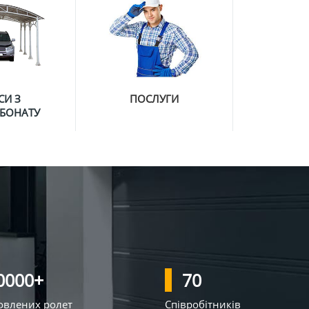
СИ З
ПОСЛУГИ
РБОНАТУ
0000
+
70
овлених ролет
Співробітників