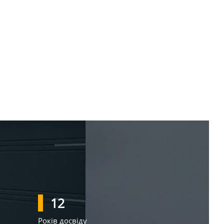
12
Років досвіду